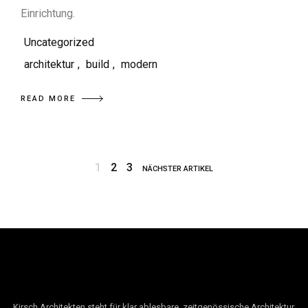
Einrichtung.
Uncategorized
architektur
,
build
,
modern
READ MORE
1
2
3
NÄCHSTER ARTIKEL
.
Kirsch
Architekten steht für klar ablesbare, zeitgenössische Architektur,